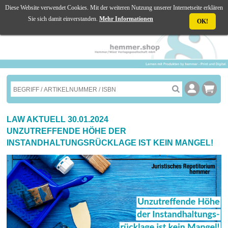
Diese Website verwendet Cookies. Mit der weiteren Nutzung unserer Internetseite erklären
☰ MENU
Sie sich damit einverstanden.
Mehr Informationen
OK!
LAW AKTUELL 30.01.2024
UNZUTREFFENDE HÖHE DER
INSTANDHALTUNGSRÜCKLAGE IST KEIN MANGEL!