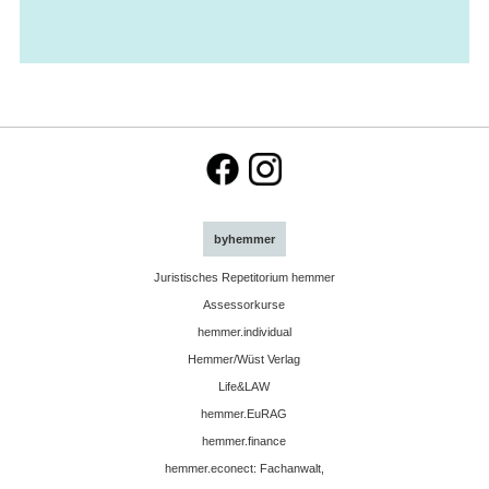
byhemmer
Juristisches Repetitorium hemmer
Assessorkurse
hemmer.individual
Hemmer/Wüst Verlag
Life&LAW
hemmer.EuRAG
hemmer.finance
hemmer.econect: Fachanwalt,