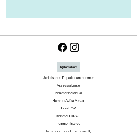
byhemmer
Juristisches Repetitorium hemmer
Assessorkurse
hemmer.individual
Hemmer/Wüst Verlag
Life&LAW
hemmer.EuRAG
hemmer.finance
hemmer.econect: Fachanwalt,