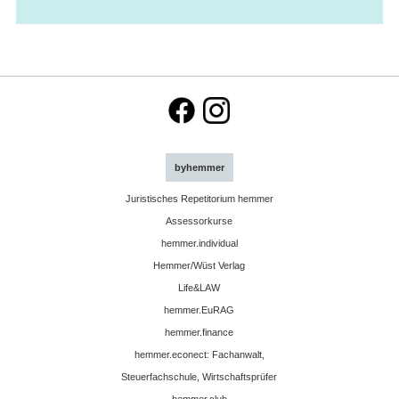
byhemmer
Juristisches Repetitorium hemmer
Assessorkurse
hemmer.individual
Hemmer/Wüst Verlag
Life&LAW
hemmer.EuRAG
hemmer.finance
hemmer.econect: Fachanwalt,
Steuerfachschule, Wirtschaftsprüfer
hemmer.club