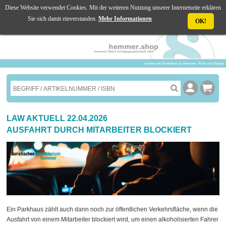
Diese Website verwendet Cookies. Mit der weiteren Nutzung unserer Internetseite erklären
☰ MENU
Sie sich damit einverstanden.
Mehr Informationen
OK!
LAW AKTUELL 22.04.2026
AUSFAHRT DURCH MITARBEITER BLOCKIERT
Ein Parkhaus zählt auch dann noch zur öffentlichen Verkehrsfläche, wenn die
Ausfahrt von einem Mitarbeiter blockiert wird, um einen alkoholisierten Fahrer