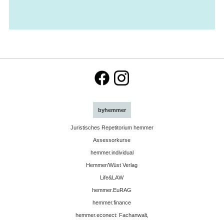
byhemmer
Juristisches Repetitorium hemmer
Assessorkurse
hemmer.individual
Hemmer/Wüst Verlag
Life&LAW
hemmer.EuRAG
hemmer.finance
hemmer.econect: Fachanwalt,