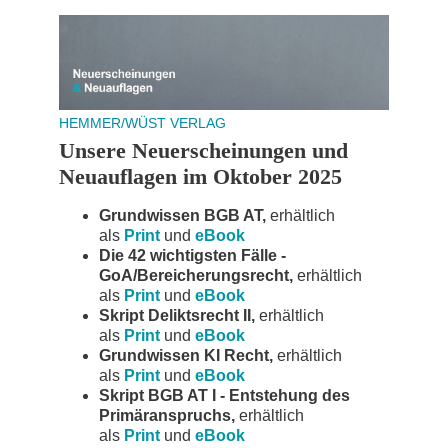
HEMMER/WÜST VERLAG
Unsere Neuerscheinungen und
Neuauflagen im Oktober 2025
Grundwissen BGB AT,
erhältlich
als
Print
und
eBook
Die 42 wichtigsten Fälle -
GoA/Bereicherungsrecht,
erhältlich
als
Print
und
eBook
Skript Deliktsrecht II,
erhältlich
als
Print
und
eBook
Grundwissen KI Recht,
erhältlich
als
Print
und
eBook
Skript BGB AT I - Entstehung des
Primäranspruchs,
erhältlich
als
Print
und
eBook