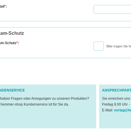
ail
*
:
am-Schutz
am-Schutz
*
:
Bitte tragen Sie 
NDENSERVICE
ANSPRECHPAR
 haben Fragen oder Anregungen zu unseren Produkten?
Sie erreichen uns
 hemmer-shop Kundenservice ist für Sie da.
Freitag 9.00 Uhr -
E-Mail:
verlag@h