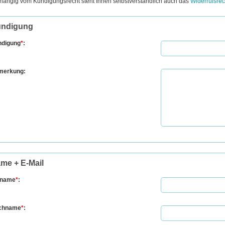
ängig vom Kündigungsrecht steht Ihnen selbstverständlich auch das
Widerrufsrec
ndigung
ndigung
*
:
merkung:
me + E-Mail
rname
*
:
chname
*
: