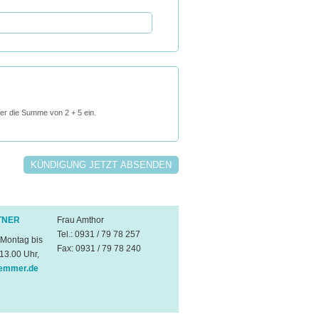
hier die Summe von 2 + 5 ein.
TNER
Frau Amthor
Tel.: 0931 / 79 78 257
 Montag bis
Fax: 0931 / 79 78 240
 13.00 Uhr,
emmer.de