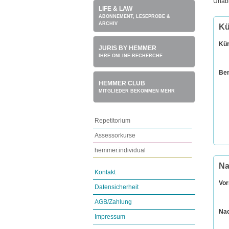
Unabh
LIFE & LAW
ABONNEMENT, LESEPROBE &
ARCHIV
Kü
Kü
JURIS BY HEMMER
IHRE ONLINE-RECHERCHE
Be
HEMMER CLUB
MITGLIEDER BEKOMMEN MEHR
Repetitorium
Assessorkurse
hemmer.individual
Na
Kontakt
Vo
Datensicherheit
AGB/Zahlung
Na
Impressum