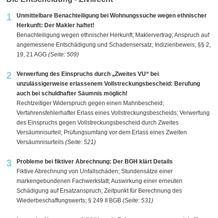
1
Unmittelbare Benachteiligung bei Wohnungssuche wegen ethnischer
Herkunft: Der Makler haftet!
Benachteiligung wegen ethnischer Herkunft; Maklervertrag; Anspruch auf
angemessene Entschädigung und Schadensersatz; Indizienbeweis; §§ 2,
19, 21 AGG
(Seite: 509)
2
Verwerfung des Einspruchs durch „Zweites VU“ bei
unzulässigerweise erlassenem Vollstreckungsbescheid: Berufung
auch bei schuldhafter Säumnis möglich!
Rechtzeitiger Widerspruch gegen einen Mahnbescheid;
Verfahrensfehlerhafter Erlass eines Vollstreckungsbescheids; Verwerfung
des Einspruchs gegen Vollstreckungsbescheid durch Zweites
Versäumnisurteil; Prüfungsumfang vor dem Erlass eines Zweiten
Versäumnisurteils
(Seite: 521)
3
Probleme bei fiktiver Abrechnung: Der BGH klärt Details
Fiktive Abrechnung von Unfallschäden; Stundensätze einer
markengebundenen Fachwerkstatt; Auswirkung einer erneuten
Schädigung auf Ersatzanspruch; Zeitpunkt für Berechnung des
Wiederbeschaffungswerts; § 249 II BGB
(Seite: 531)