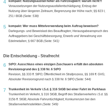
4
kompakt: Nutzungsausfall höher als Fahrzeugwert: warum nicht?!
Voraussetzungen der Nutzungsausfallentschädigung; Entzug der
Nutzung über längeren Zeitraum; Begrenzung der Höhe nach; §§ 823 I,
251 I BGB
(Seite: 538)
5
kompakt: Wer muss Mittelverwendung beim Auftrag beweisen?
Darlegungs- und Beweislast des Beauftragten; Herausgabeanspruch des
Auftraggebers bei Geschäftsbesorgung; Erwerb und Verwahrung von
Edelmetallen; § 667 BGB
(Seite: 541)
Die Entscheidung - Strafrecht
6
StPO: Ausschluss eines einzigen Zuschauers erfüllt den absoluten
Revisionsgrund des § 338 Nr. 6 StPO
Revision, §§ 333 ff. StPO; Öffentlichkeit im Strafprozess, §§ 169 ff. GVG;
Absoluter Revisionsgrund nach § 338 Nr. 6 StPO
(Seite: 544)
7
Trunkenheit im Verkehr i.S.d. § 316 StGB bei einer Fahrt im Parkhaus
Trunkenheit im Verkehr, § 316 StGB; Begriff des Straßenverkehrs i.S.d. §§
315b ff. StGB; Absolute Fahruntüchtigkeit; Konkurrenzen bei den
Straßenverkehrsdelikten
(Seite: 549)