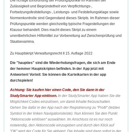
Die richtige Einordnung der Prüfungspunkte im Rahmen der
Zulässigkeit und Begründetheit von Verpflichtungs-,
Fortsetzungsfeststellungs-, Leistungs- und Feststellungsklage sowie
Normenkontrolle sind Gegenstand dieses Skripts. Im Rahmen dieser
Prüfungspunkte werden gleichzeitig typische Fragestellungen der
Klausur behandelt. Dies macht dieses Skript zu einem
unentbehrlichen Hilfsmittel zur Vorbereitung auf Zwischenprüfung und
Staatsexamina.
Zu Hauptskript Verwaltungsrecht II 15. Auflage 2022
Die "haupties" sind die Wiederholungsfragen, die sich am Ende
der hemmer Hauptskripten befinden. In der App jetzt mit
Antworten! Vorteil: Sie können die Karteikarten in der app
durchspielen!
Achtung: Sie kaufen hier einen Code, den Sie dann in der
StudySmarter App einlösen.
In der StudySmarter App haben Sie die
Möglichkeit Codes einzulösen, um damit Inhalte freizuschalten.
Gehen Sie dafür in der App nach der Registrierung zu "Profil" (letztes
Symbol in der linken Navigationsleiste). Nun können Sie den Punkt
"Aktionscode einlösen" auswählen. Im Anschluss ist es nur noch
notwendig, den Aktionscode einzugeben und durch den Klick auf
"OK" wird der Code für Sie aktiviert. Die Inhalte sind dann sofort in der