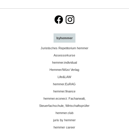
byhemmer
Juristisches Repetitorium hemmer
Assessorkurse
hemmer.individual
Hemmer/Wüst Verlag
Life&LAW
hemmer.EuRAG
hemmer.finance
hemmer.econect: Fachanwalt,
Steuerfachschule, Wirtschaftsprüfer
hemmer.club
juris by hemmer
hemmer career