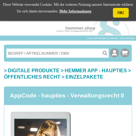
Diese Website verwendet Cookies. Mit der weiteren Nutzung unserer Internetseite erklären
☰ MENU
Sie sich damit einverstanden.
Mehr Informationen
OK!
>
DIGITALE PRODUKTE
>
HEMMER APP - HAUPTIES
>
ÖFFENTLICHES RECHT
>
EINZELPAKETE
AppCode - haupties - Verwaltungsrecht II