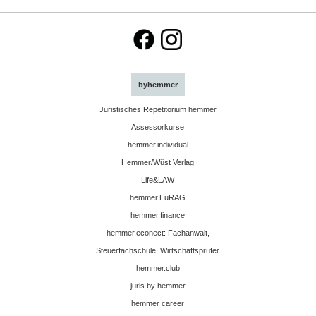
byhemmer
Juristisches Repetitorium hemmer
Assessorkurse
hemmer.individual
Hemmer/Wüst Verlag
Life&LAW
hemmer.EuRAG
hemmer.finance
hemmer.econect: Fachanwalt,
Steuerfachschule, Wirtschaftsprüfer
hemmer.club
juris by hemmer
hemmer career