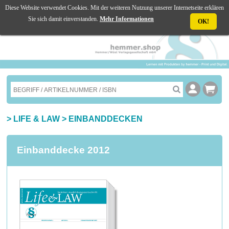
Diese Website verwendet Cookies. Mit der weiteren Nutzung unserer Internetseite erklären
☰ MENU
Sie sich damit einverstanden.
Mehr Informationen
OK!
>
LIFE & LAW
>
EINBANDDECKEN
Einbanddecke 2012