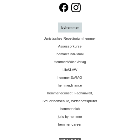
byhemmer
Juristisches Repetitorium hemmer
Assessorkurse
hemmer.individual
Hemmer/Wüst Verlag
Life&LAW
hemmer.EuRAG
hemmer.finance
hemmer.econect: Fachanwalt,
Steuerfachschule, Wirtschaftsprüfer
hemmer.club
juris by hemmer
hemmer career
WIDERRUF