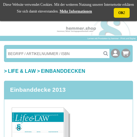
Diese Website verwendet Cookies. Mit der weiteren Nutzung unserer Internetseite erklären
☰ MENU
Sie sich damit einverstanden.
Mehr Informationen
OK!
>
LIFE & LAW
>
EINBANDDECKEN
Einbanddecke 2013