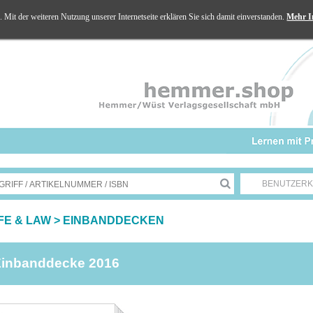
Mit der weiteren Nutzung unserer Internetseite erklären Sie sich damit einverstanden.
Mehr I
BENUTZER
IFE & LAW
>
EINBANDDECKEN
inbanddecke 2016