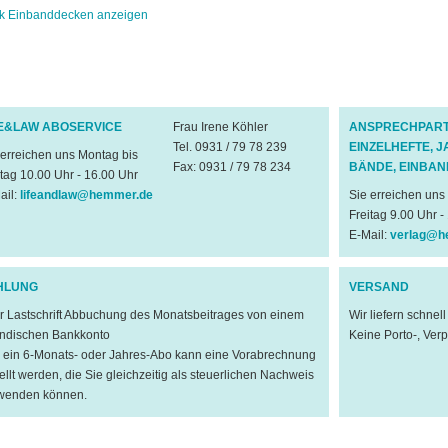
k Einbanddecken anzeigen
FE&LAW ABOSERVICE
Frau Irene Köhler
ANSPRECHPART
Tel. 0931 / 79 78 239
EINZELHEFTE, 
 erreichen uns Montag bis
Fax: 0931 / 79 78 234
BÄNDE, EINBA
itag 10.00 Uhr - 16.00 Uhr
ail:
lifeandlaw@hemmer.de
Sie erreichen uns
Freitag 9.00 Uhr -
E-Mail:
verlag@h
HLUNG
VERSAND
er Lastschrift Abbuchung des Monatsbeitrages von einem
Wir liefern schnel
ändischen Bankkonto
Keine Porto-, Ver
ür ein 6-Monats- oder Jahres-Abo kann eine Vorabrechnung
tellt werden, die Sie gleichzeitig als steuerlichen Nachweis
wenden können.