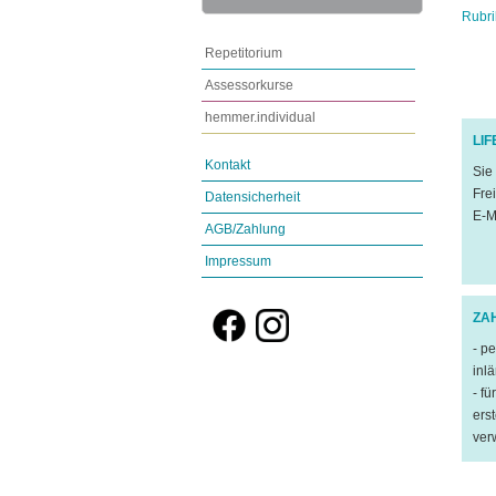
Rubri
Repetitorium
Assessorkurse
hemmer.individual
LI
Kontakt
Sie
Fre
Datensicherheit
E-M
AGB/Zahlung
Impressum
ZA
- p
inl
- f
ers
ver