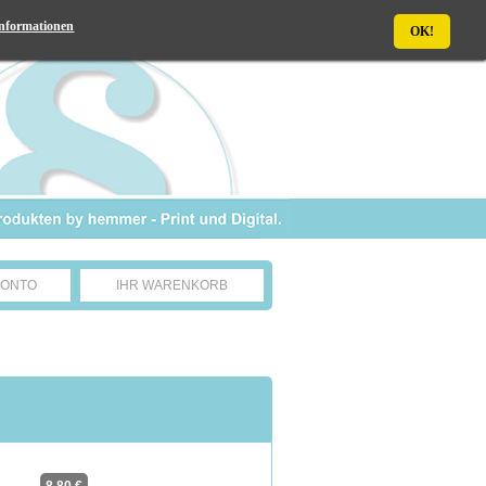
nformationen
OK!
KONTO
IHR WARENKORB