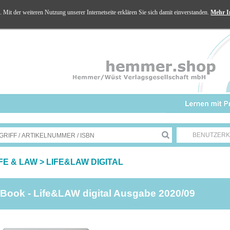
Mit der weiteren Nutzung unserer Internetseite erklären Sie sich damit einverstanden.
Mehr I
BENUTZER
IFE & LAW
>
LIFE&LAW DIGITAL
Book - Life&LAW digital Ausgabe 2020/09