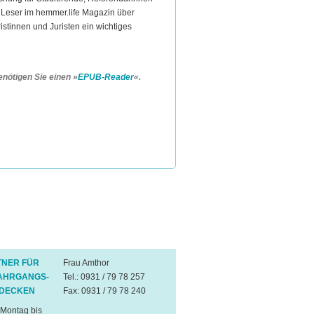
 Leser im hemmer.life Magazin über
uristinnen und Juristen ein wichtiges
nötigen Sie einen »
EPUB-Reader
«.
NER FÜR
Frau Amthor
JAHRGANGS-
Tel.: 0931 / 79 78 257
NDECKEN
Fax: 0931 / 79 78 240
 Montag bis