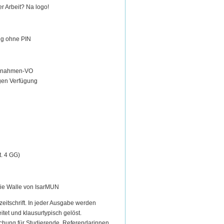
r Arbeit? Na logo!
ung ohne PIN
aßnahmen-VO
igen Verfügung
t. 4 GG)
eonie Walle von IsarMUN
itschrift. In jeder Ausgabe werden
itet und klausurtypisch gelöst.
rechung für Studierende, Referendarinnen