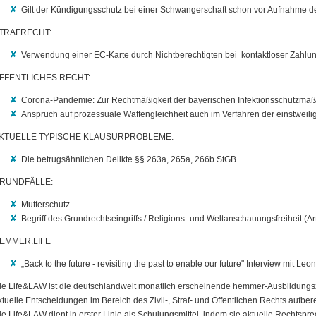
Gilt der Kündigungsschutz bei einer Schwangerschaft schon vor Aufnahme de
TRAFRECHT:
Verwendung einer EC-Karte durch Nichtberechtigten bei kontaktloser Zahl
FFENTLICHES RECHT:
Corona-Pandemie: Zur Rechtmäßigkeit der bayerischen Infektionsschutzm
Anspruch auf prozessuale Waffengleichheit auch im Verfahren der einstweil
KTUELLE TYPISCHE KLAUSURPROBLEME:
Die betrugsähnlichen Delikte §§ 263a, 265a, 266b StGB
RUNDFÄLLE:
Mutterschutz
Begriff des Grundrechtseingriffs / Religions- und Weltanschauungsfreiheit (Ar
EMMER.LIFE
„Back to the future - revisiting the past to enable our future" Interview mit L
ie Life&LAW ist die deutschlandweit monatlich erscheinende hemmer-Ausbildungsze
ktuelle Entscheidungen im Bereich des Zivil-, Straf- und Öffentlichen Rechts aufbere
ie Life&LAW dient in erster Linie als Schulungsmittel, indem sie aktuelle Rechtsp