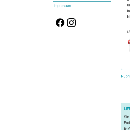
u
Impressum
I
N
U
Rubri
LI
Sie
Fre
E-M