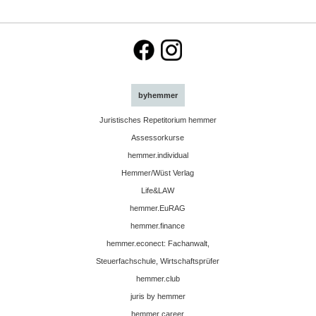
byhemmer
Juristisches Repetitorium hemmer
Assessorkurse
hemmer.individual
Hemmer/Wüst Verlag
Life&LAW
hemmer.EuRAG
hemmer.finance
hemmer.econect: Fachanwalt,
Steuerfachschule, Wirtschaftsprüfer
hemmer.club
juris by hemmer
hemmer career