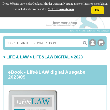
Diese Website verwendet Cookies. Mit der weiteren Nutzung unserer Internetseite erklären
☰ MENU
Sie sich damit einverstanden.
Mehr Informationen
OK!
>
LIFE & LAW
>
LIFE&LAW DIGITAL
>
2023
eBook - Life&LAW digital Ausgabe
2023/09