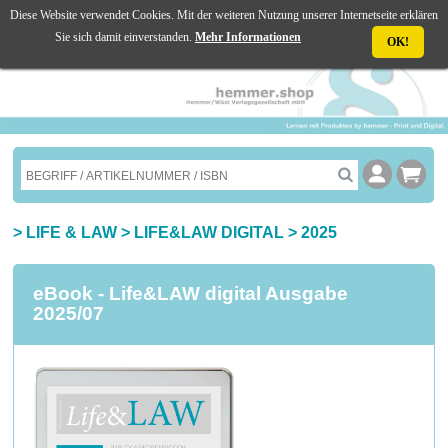
Diese Website verwendet Cookies. Mit der weiteren Nutzung unserer Internetseite erklären
☰ MENU
Sie sich damit einverstanden.
Mehr Informationen
OK!
>
LIFE & LAW
>
LIFE&LAW DIGITAL
>
2025
eBook - Life&LAW digital Ausgabe
2025/07