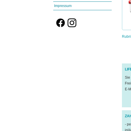
Impressum
Rubri
LI
Sie
Fre
E-M
ZA
- p
inl