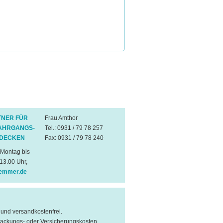
NER FÜR
Frau Amthor
JAHRGANGS-
Tel.: 0931 / 79 78 257
NDECKEN
Fax: 0931 / 79 78 240
 Montag bis
 13.00 Uhr,
emmer.de
l und versandkostenfrei.
packungs- oder Versicherungskosten.