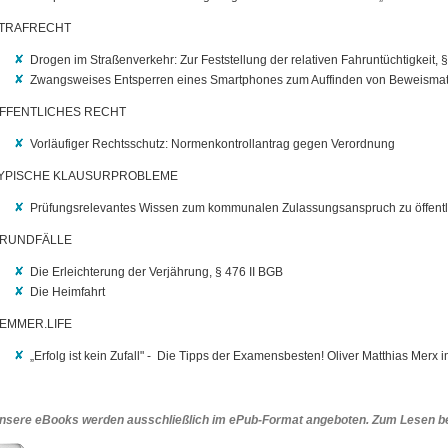
TRAFRECHT
Drogen im Straßenverkehr: Zur Feststellung der relativen Fahruntüchtigkeit
Zwangsweises Entsperren eines Smartphones zum Auffinden von Beweismat
FFENTLICHES RECHT
Vorläufiger Rechtsschutz: Normenkontrollantrag gegen Verordnung
YPISCHE KLAUSURPROBLEME
Prüfungsrelevantes Wissen zum kommunalen Zulassungsanspruch zu öffe
RUNDFÄLLE
Die Erleichterung der Verjährung, § 476 II BGB
Die Heimfahrt
EMMER.LIFE
„Erfolg ist kein Zufall" - Die Tipps der Examensbesten! Oliver Matthias Merx
nsere eBooks werden ausschließlich im ePub-Format angeboten. Zum Lesen be