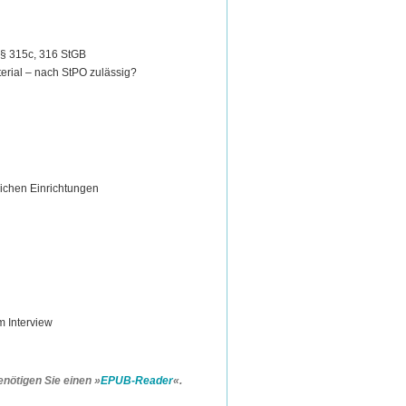
, §§ 315c, 316 StGB
erial – nach StPO zulässig?
ntlichen Einrichtungen
 im Interview
nötigen Sie einen »
EPUB-Reader
«.