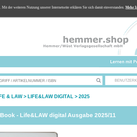
Mit der weiteren Nutzung unserer Internetseite erklären Sie sich damit einverstanden.
Mehr I
BENUTZER
IFE & LAW
>
LIFE&LAW DIGITAL
>
2025
Book - Life&LAW digital Ausgabe 2025/11