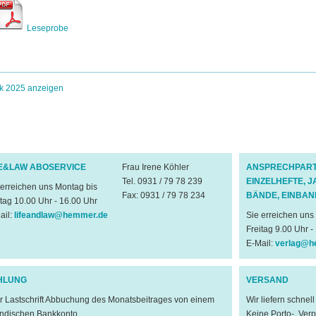
Leseprobe
k 2025 anzeigen
FE&LAW ABOSERVICE
Frau Irene Köhler
ANSPRECHPART
Tel. 0931 / 79 78 239
EINZELHEFTE, 
 erreichen uns Montag bis
Fax: 0931 / 79 78 234
BÄNDE, EINBA
itag 10.00 Uhr - 16.00 Uhr
ail:
lifeandlaw@hemmer.de
Sie erreichen uns
Freitag 9.00 Uhr -
E-Mail:
verlag@h
HLUNG
VERSAND
er Lastschrift Abbuchung des Monatsbeitrages von einem
Wir liefern schnel
ändischen Bankkonto
Keine Porto-, Ver