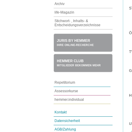
Archiv
S
life-Magazin
Stichwort- , Inhalts- &
Entscheidungsverzeichnisse
Ö
JURIS BY HEMMER
IHRE ONLINE-RECHERCHE
T
HEMMER CLUB
MITGLIEDER BEKOMMEN MEHR
G
Repetitorium
Assessorkurse
H
hemmer.individual
Kontakt
Datensicherheit
U
AGB/Zahlung