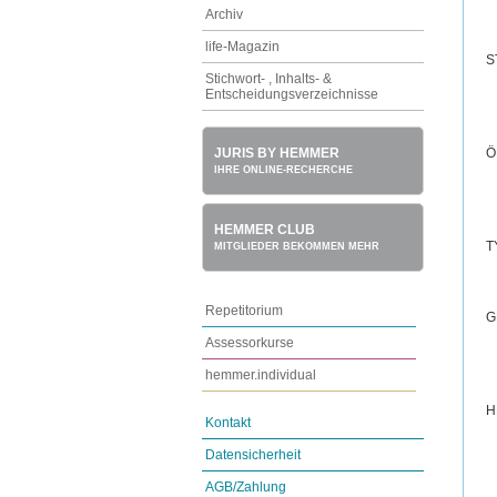
Archiv
life-Magazin
S
Stichwort- , Inhalts- &
Entscheidungsverzeichnisse
Ö
JURIS BY HEMMER
IHRE ONLINE-RECHERCHE
HEMMER CLUB
T
MITGLIEDER BEKOMMEN MEHR
Repetitorium
G
Assessorkurse
hemmer.individual
H
Kontakt
Datensicherheit
AGB/Zahlung