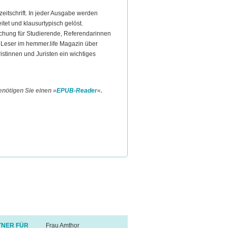
itschrift. In jeder Ausgabe werden
itet und klausurtypisch gelöst.
rechung für Studierende, Referendarinnen
 Leser im hemmer.life Magazin über
uristinnen und Juristen ein wichtiges
nötigen Sie einen »
EPUB-Reader
«.
NER FÜR
Frau Amthor