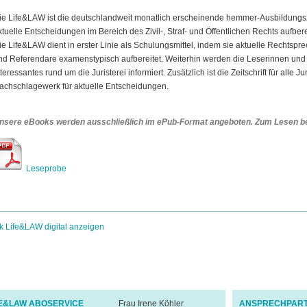
ie Life&LAW ist die deutschlandweit monatlich erscheinende hemmer-Ausbildungsze
ktuelle Entscheidungen im Bereich des Zivil-, Straf- und Öffentlichen Rechts aufbere
ie Life&LAW dient in erster Linie als Schulungsmittel, indem sie aktuelle Rechtsp
nd Referendare examenstypisch aufbereitet. Weiterhin werden die Leserinnen und
nteressantes rund um die Juristerei informiert. Zusätzlich ist die Zeitschrift für alle J
achschlagewerk für aktuelle Entscheidungen.
nsere eBooks werden ausschließlich im ePub-Format angeboten. Zum Lesen be
Leseprobe
k Life&LAW digital anzeigen
FE&LAW ABOSERVICE
Frau Irene Köhler
ANSPRECHPART