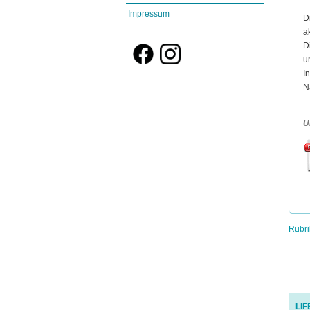
Impressum
D
a
D
u
I
N
U
Rubri
LI