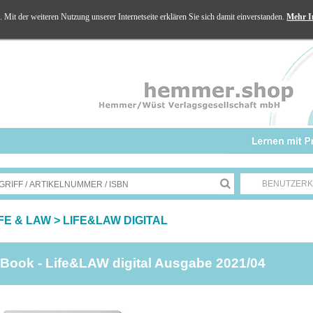
Mit der weiteren Nutzung unserer Internetseite erklären Sie sich damit einverstanden.
Mehr I
BENUTZER
IFE & LAW
>
LIFE&LAW DIGITAL
Book - Life&LAW digital Ausgabe 2021/04