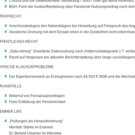
Corona und die Gewerbemiete: Minderung? SGG? Oder gar keine Relevanz
BGH: Form der Auskunftserteilung über Facebook-Nutzungsvertrag nach de
TRAFRECHT
Anschlussbefugnis des Nebenklägers bei Hinwirkung auf Freispruch des An
Akustische Drohung mit dem Einsatz eines in der Dunkelheit nicht erkennba
FFENTLICHES RECHT
„Data-mining": Erweiterte Datennutzung nach Antiterrordateigesetz z.T. verf
Recht auf Vergessen bei aktueller Berichterstattung über lange zurückliegen
YPISCHE KLAUSURPROBLEME
Der Eigentumserwerb an Erzeugnissen nach §§ 953 ff. BGB und die Wechsel
RUNDFÄLLE
Widerruf von Fernabsatzverträgen
Freie Entfaltung der Persönlichkeit
EMMER.LIFE
„Prüfungen als Herausforderung"
Mentale Stärke im Examen.
Dr. Bertold Ulsamer im Interview