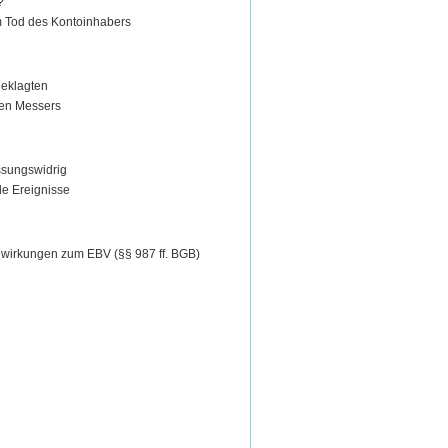
?
m Tod des Kontoinhabers
geklagten
ren Messers
assungswidrig
de Ereignisse
wirkungen zum EBV (§§ 987 ff. BGB)