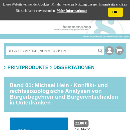
Diese Website verwendet Cookies. Mit der weiteren Nutzung unserer Internetseite erklären
☰ MENU
Sie sich damit einverstanden.
Mehr Informationen
OK!
>
PRINTPRODUKTE
>
DISSERTATIONEN
Band 01: Michael Hein - Konflikt- und
rechtssoziologische Analysen von
Bürgerbegehren und Bürgerentscheiden
in Unterfranken
22,80 €
inkl. MwSt