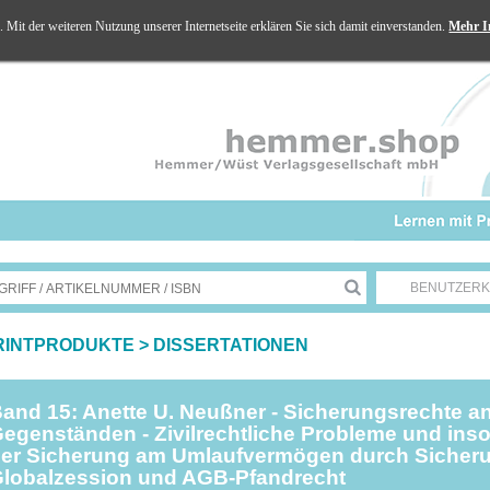
Mit der weiteren Nutzung unserer Internetseite erklären Sie sich damit einverstanden.
Mehr I
BENUTZER
RINTPRODUKTE
>
DISSERTATIONEN
and 15: Anette U. Neußner - Sicherungsrechte an
egenständen - Zivilrechtliche Probleme und ins
er Sicherung am Umlaufvermögen durch Sicher
lobalzession und AGB-Pfandrecht