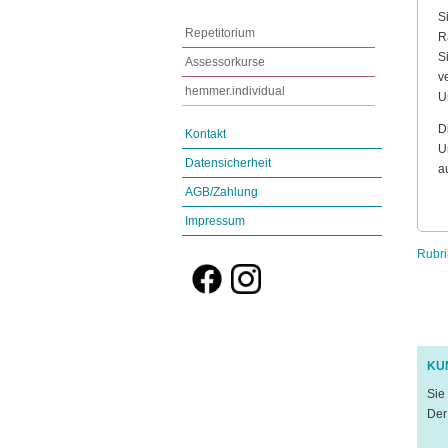
S
Repetitorium
R
S
Assessorkurse
v
hemmer.individual
U
D
Kontakt
U
Datensicherheit
a
AGB/Zahlung
Impressum
Rubri
KU
Sie
Der