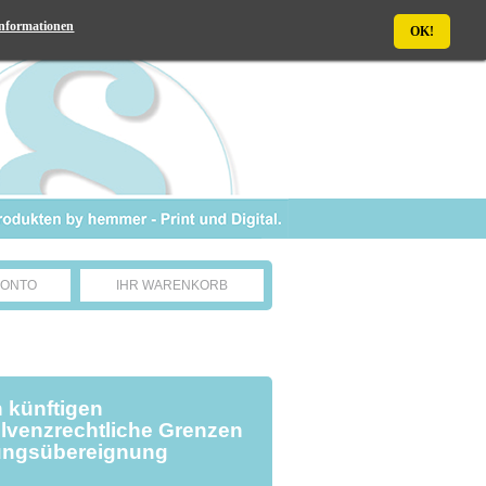
nformationen
OK!
KONTO
IHR WARENKORB
 künftigen
olvenzrechtliche Grenzen
ungsübereignung