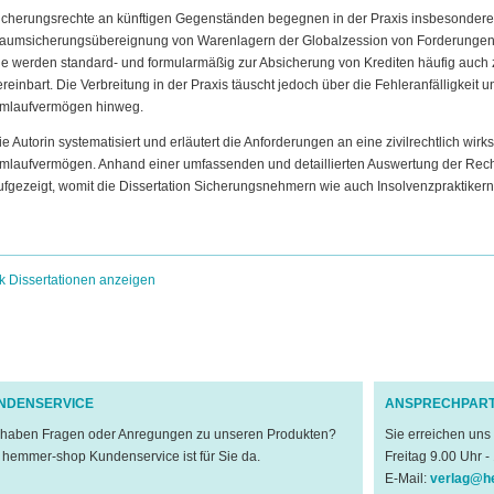
icherungsrechte an künftigen Gegenständen begegnen in der Praxis insbesondere 
aumsicherungsübereignung von Warenlagern der Globalzession von Forderungen
ie werden standard- und formularmäßig zur Absicherung von Krediten häufig auc
ereinbart. Die Verbreitung in der Praxis täuscht jedoch über die Fehleranfälligkei
mlaufvermögen hinweg.
ie Autorin systematisiert und erläutert die Anforderungen an eine zivilrechtlich w
mlaufvermögen. Anhand einer umfassenden und detaillierten Auswertung der Rech
ufgezeigt, womit die Dissertation Sicherungsnehmern wie auch Insolvenzpraktikern ei
k Dissertationen anzeigen
NDENSERVICE
ANSPRECHPAR
 haben Fragen oder Anregungen zu unseren Produkten?
Sie erreichen uns
 hemmer-shop Kundenservice ist für Sie da.
Freitag 9.00 Uhr -
E-Mail:
verlag@h