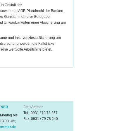
in Gestalt der
sowie dem AGB-Pfandrecht der Banken.
h zu Gunsten mehrerer Geldgeber
t und Unwägbarkeiten einer Absicherung am
irksame und insolvenzfeste Sicherung am
tsprechung werden die Fallstricke
ne wertvolle Arbeitshilfe bietet.
TNER
Frau Amthor
Tel.: 0931 / 79 78 257
 Montag bis
Fax: 0931 / 79 78 240
 13.00 Uhr,
emmer.de