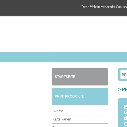
Diese Website verwendet Cookies. 
STARTSEITE
>
P
PRINTPRODUKTE
B
Skripte
G
d
Karteikarten
G