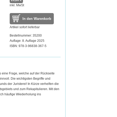
26,80 €
inkl. MwSt
In den Warenkorb
Artikel sofort lieferbar
Bestellnummer: 35200
Auflage: 8. Auflage 2025
ISBN: 978-3-96838-367-5
s eine Frage, welche auf der Rückseite
innvoll. Die wichtigsten Begriffe und
ds der Juristerei! In Kürze verhelfen die
tsgebiets und zum Rekapitulieren. Mit den
rch häufige Wiederholung ins