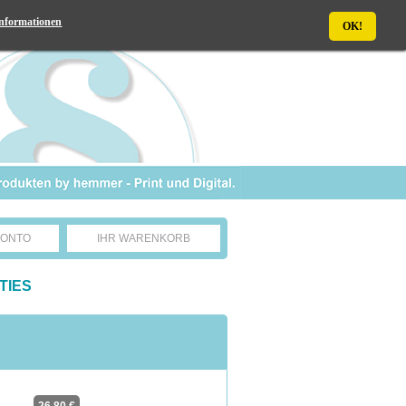
nformationen
OK!
KONTO
IHR WARENKORB
TIES