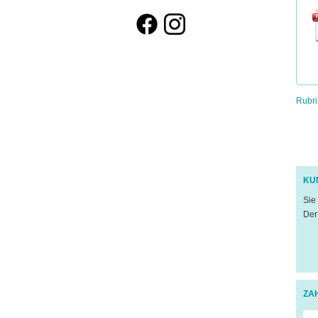
Rubri
KU
Sie
Der
ZA