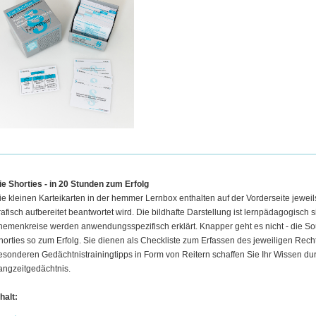
ie Shorties - in 20 Stunden zum Erfolg
ie kleinen Karteikarten in der hemmer Lernbox enthalten auf der Vorderseite jeweil
rafisch aufbereitet beantwortet wird. Die bildhafte Darstellung ist lernpädagogisch s
hemenkreise werden anwendungsspezifisch erklärt. Knapper geht es nicht - die Soun
horties so zum Erfolg. Sie dienen als Checkliste zum Erfassen des jeweiligen Rech
esonderen Gedächtnistrainingtipps in Form von Reitern schaffen Sie Ihr Wissen du
angzeitgedächtnis.
halt: