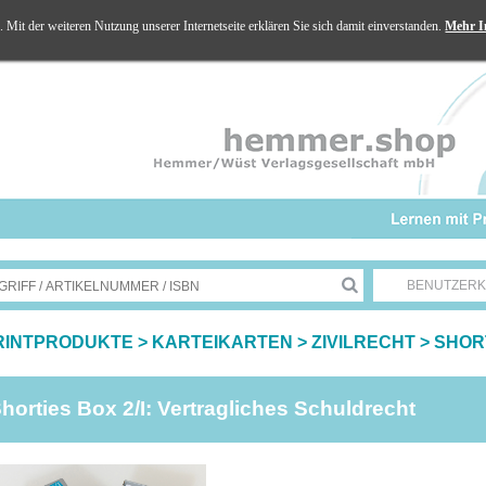
Mit der weiteren Nutzung unserer Internetseite erklären Sie sich damit einverstanden.
Mehr I
BENUTZER
RINTPRODUKTE
>
KARTEIKARTEN
>
ZIVILRECHT
>
SHOR
horties Box 2/I: Vertragliches Schuldrecht