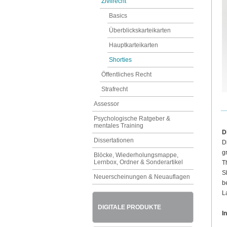
Zivilrecht
Basics
Überblickskarteikarten
Hauptkarteikarten
Shorties
Öffentliches Recht
Strafrecht
Assessor
Psychologische Ratgeber &
mentales Training
D
Dissertationen
D
g
Blöcke, Wiederholungsmappe,
Lernbox, Ordner & Sonderartikel
T
S
Neuerscheinungen & Neuauflagen
b
L
DIGITALE PRODUKTE
In