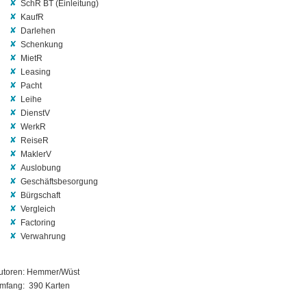
SchR BT (Einleitung)
KaufR
Darlehen
Schenkung
MietR
Leasing
Pacht
Leihe
DienstV
WerkR
ReiseR
MaklerV
Auslobung
Geschäftsbesorgung
Bürgschaft
Vergleich
Factoring
Verwahrung
utoren: Hemmer/Wüst
mfang: 390 Karten