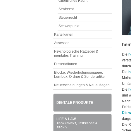
Öffentliches Recht
Strafrecht
Steuerrecht
Schwerpunkt
Karteikarten
Assessor
hem
Psychologische Ratgeber &
Die
h
mentales Training
verst
Dissertationen
durch
Die
h
Blöcke, Wiederholungsmappe,
Lernbox, Ordner & Sonderartikel
Metho
Umfan
Neuerscheinungen & Neuauflagen
Die
h
und w
Nachs
DIGITALE PRODUKTE
Prüfu
Die w
darge
LIFE & LAW
ABONNEMENT, LESEPROBE &
Die R
ARCHIV
Schei