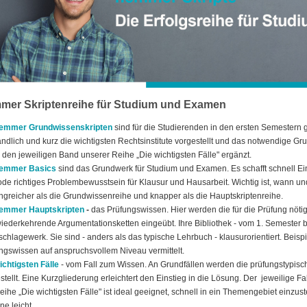
mer Skriptenreihe für Studium und Examen
emmer Grundwissenskripten
sind für die Studierenden in den ersten Semestern 
ändlich und kurz die wichtigsten Rechtsinstitute vorgestellt und das notwendige Gr
 den jeweiligen Band unserer Reihe „Die wichtigsten Fälle" ergänzt.
emmer Basics
sind das Grundwerk für Studium und Examen. Es schafft schnell E
de richtiges Problembewusstsein für Klausur und Hausarbeit. Wichtig ist, wann u
greicher als die Grundwissenreihe und knapper als die Hauptskriptenreihe.
emmer Hauptskripten
-
das Prüfungswissen. Hier werden die für die Prüfung n
iederkehrende Argumentationsketten eingeübt. Ihre Bibliothek - vom 1. Semester 
chlagewerk. Sie sind - anders als das typische Lehrbuch - klausurorientiert. Beispi
ngswissen auf anspruchsvollem Niveau vermittelt.
ichtigsten Fälle
- vom Fall zum Wissen. An Grundfällen werden die prüfungstypisc
stellt. Eine Kurzgliederung erleichtert den Einstieg in die Lösung. Der jeweilige 
eihe „Die wichtigsten Fälle" ist ideal geeignet, schnell in ein Themengebiet einz
ne leicht.