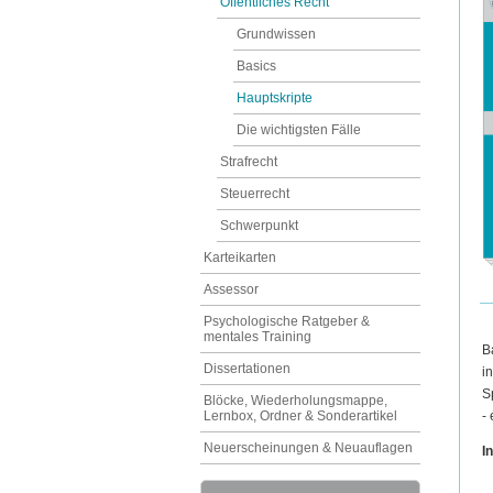
Öffentliches Recht
Grundwissen
Basics
Hauptskripte
Die wichtigsten Fälle
Strafrecht
Steuerrecht
Schwerpunkt
Karteikarten
Assessor
Psychologische Ratgeber &
mentales Training
B
Dissertationen
i
S
Blöcke, Wiederholungsmappe,
-
Lernbox, Ordner & Sonderartikel
Neuerscheinungen & Neuauflagen
In