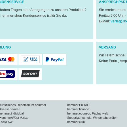
NDENSERVICE
ANSPRECHPAR
 haben Fragen oder Anregungen zu unseren Produkten?
Sie erreichen uns
 hemmer-shop Kundenservice ist für Sie da.
Freitag 9.00 Uhr -
E-Mail:
verlag@h
HLUNG
VERSAND
Wir liefern schnel
Keine Porto-, Ver
Juristisches Repetitorium hemmer
hemmer.EuRAG
Assessorkurse
hemmer.finance
hemmer.individual
hemmer.econect: Fachanwalt,
Hemmer/Wüst Verlag
Steuerfachschule, Wirtschaftsprüfer
Life&LAW
hemmer.club