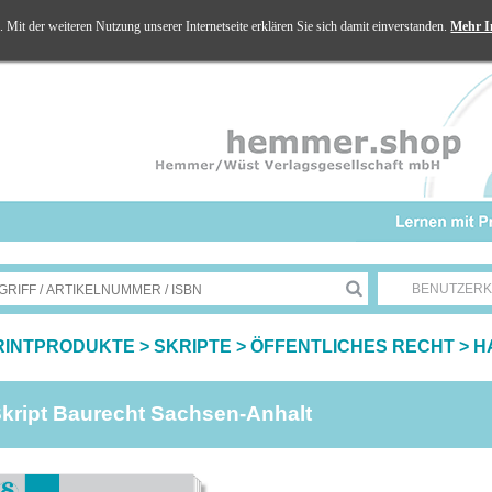
Mit der weiteren Nutzung unserer Internetseite erklären Sie sich damit einverstanden.
Mehr I
BENUTZER
RINTPRODUKTE
>
SKRIPTE
>
ÖFFENTLICHES RECHT
>
H
kript Baurecht Sachsen-Anhalt