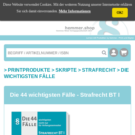
Diese Website verwendet Cookies. Mit der weiteren Nutzung unserer Internetseite erklären
☰ MENU
Sie sich damit einverstanden.
Mehr Informationen
OK!
>
PRINTPRODUKTE
>
SKRIPTE
>
STRAFRECHT
>
DIE
WICHTIGSTEN FÄLLE
Die 44 wichtigsten Fälle - Strafrecht BT I