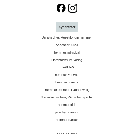
byhemmer
Juristisches Repetitorium hemmer
Assessorkurse
hemmer.individual
Hemmer/Wüst Verlag
Life&LAW
hemmer.EuRAG
hemmer.finance
hemmer.econect: Fachanwalt,
Steuerfachschule, Wirtschaftsprüfer
hemmer.club
juris by hemmer
hemmer career