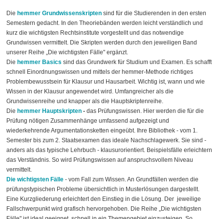
Die
hemmer Grundwissenskripten
sind für die Studierenden in den ersten
Semestern gedacht. In den Theoriebänden werden leicht verständlich und
kurz die wichtigsten Rechtsinstitute vorgestellt und das notwendige
Grundwissen vermittelt. Die Skripten werden durch den jeweiligen Band
unserer Reihe „Die wichtigsten Fälle" ergänzt.
Die
hemmer Basics
sind das Grundwerk für Studium und Examen. Es schafft
schnell Einordnungswissen und mittels der hemmer-Methode richtiges
Problembewusstsein für Klausur und Hausarbeit. Wichtig ist, wann und wie
Wissen in der Klausur angewendet wird. Umfangreicher als die
Grundwissenreihe und knapper als die Hauptskriptenreihe.
Die
hemmer Hauptskripten
-
das Prüfungswissen. Hier werden die für die
Prüfung nötigen Zusammenhänge umfassend aufgezeigt und
wiederkehrende Argumentationsketten eingeübt. Ihre Bibliothek - vom 1.
Semester bis zum 2. Staatsexamen das ideale Nachschlagewerk. Sie sind -
anders als das typische Lehrbuch - klausurorientiert. Beispielsfälle erleichtern
das Verständnis. So wird Prüfungswissen auf anspruchsvollem Niveau
vermittelt.
Die wichtigsten Fälle
- vom Fall zum Wissen. An Grundfällen werden die
prüfungstypischen Probleme übersichtlich in Musterlösungen dargestellt.
Eine Kurzgliederung erleichtert den Einstieg in die Lösung. Der jeweilige
Fallschwerpunkt wird grafisch hervorgehoben. Die Reihe „Die wichtigsten
Fälle" ist ideal geeignet, schnell in ein Themengebiet einzusteigen. So