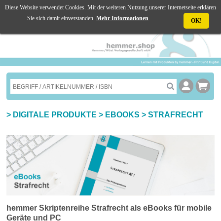
Diese Website verwendet Cookies. Mit der weiteren Nutzung unserer Internetseite erklären
☰ MENU
Sie sich damit einverstanden.
Mehr Informationen
OK!
>
DIGITALE PRODUKTE
>
EBOOKS
>
STRAFRECHT
hemmer Skriptenreihe Strafrecht als eBooks für mobile
Geräte und PC