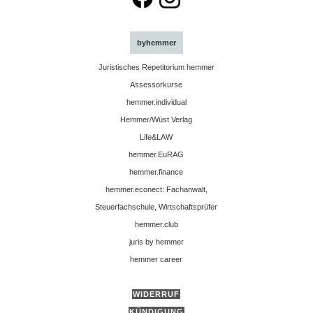
byhemmer
Juristisches Repetitorium hemmer
Assessorkurse
hemmer.individual
Hemmer/Wüst Verlag
Life&LAW
hemmer.EuRAG
hemmer.finance
hemmer.econect: Fachanwalt,
Steuerfachschule, Wirtschaftsprüfer
hemmer.club
juris by hemmer
hemmer career
WIDERRUF
KÜNDIGUNG