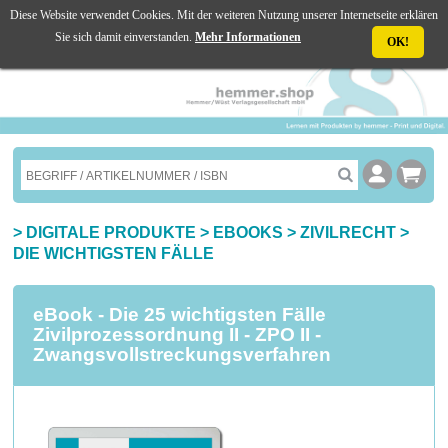
Diese Website verwendet Cookies. Mit der weiteren Nutzung unserer Internetseite erklären
☰ MENU
Sie sich damit einverstanden.
Mehr Informationen
OK!
>
DIGITALE PRODUKTE
>
EBOOKS
>
ZIVILRECHT
>
DIE WICHTIGSTEN FÄLLE
eBook - Die 25 wichtigsten Fälle
Zivilprozessordnung II - ZPO II -
Zwangsvollstreckungsverfahren