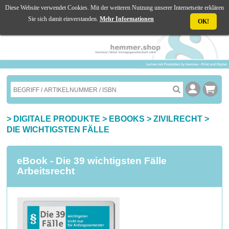
Diese Website verwendet Cookies. Mit der weiteren Nutzung unserer Internetseite erklären
☰ MENU
Sie sich damit einverstanden.
Mehr Informationen
OK!
>
DIGITALE PRODUKTE
>
EBOOKS
>
ZIVILRECHT
>
DIE WICHTIGSTEN FÄLLE
eBook - Die 39 wichtigsten Fälle
Arbeitsrecht