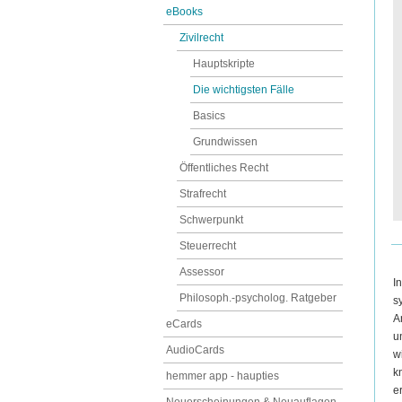
eBooks
Zivilrecht
Hauptskripte
Die wichtigsten Fälle
Basics
Grundwissen
Öffentliches Recht
Strafrecht
Schwerpunkt
Steuerrecht
Assessor
I
Philosoph.-psycholog. Ratgeber
s
A
eCards
u
AudioCards
w
k
hemmer app - haupties
e