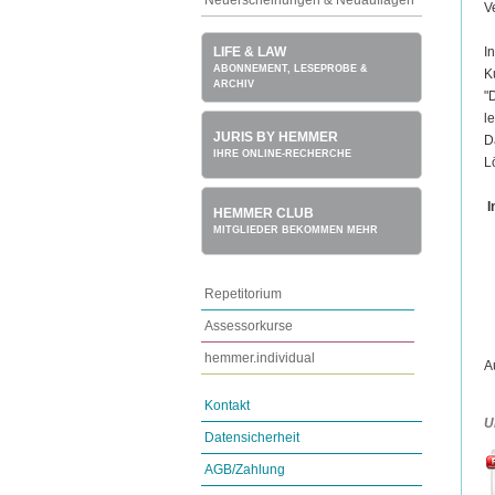
Neuerscheinungen & Neuauflagen
V
I
LIFE & LAW
ABONNEMENT, LESEPROBE &
K
ARCHIV
"
l
JURIS BY HEMMER
D
IHRE ONLINE-RECHERCHE
L
I
HEMMER CLUB
MITGLIEDER BEKOMMEN MEHR
Repetitorium
Assessorkurse
hemmer.individual
A
Kontakt
U
Datensicherheit
AGB/Zahlung