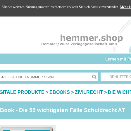
Mit der weiteren Nutzung unserer Internetseite erklären Sie sich damit einverstanden.
Mehr I
BENUTZER
IGITALE PRODUKTE
>
EBOOKS
>
ZIVILRECHT
>
DIE WICH
Book - Die 55 wichtigsten Fälle Schuldrecht AT