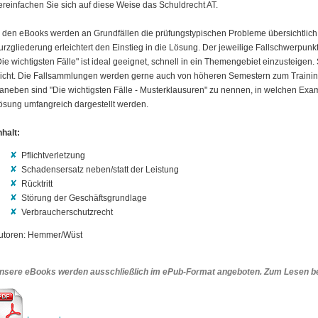
ereinfachen Sie sich auf diese Weise das Schuldrecht AT.
n den eBooks werden an Grundfällen die prüfungstypischen Probleme übersichtlich 
urzgliederung erleichtert den Einstieg in die Lösung. Der jeweilige Fallschwerpun
Die wichtigsten Fälle" ist ideal geeignet, schnell in ein Themengebiet einzusteig
eicht. Die Fallsammlungen werden gerne auch von höheren Semestern zum Trainin
aneben sind "Die wichtigsten Fälle - Musterklausuren" zu nennen, in welchen Ex
ösung umfangreich dargestellt werden.
nhalt:
Pflichtverletzung
Schadensersatz neben/statt der Leistung
Rücktritt
Störung der Geschäftsgrundlage
Verbraucherschutzrecht
utoren: Hemmer/Wüst
nsere eBooks werden ausschließlich im ePub-Format angeboten. Zum Lesen be