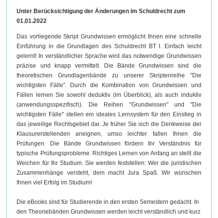
Unter Berücksichtigung der Änderungen im Schuldrecht zum
01.01.2022
Das vorliegende Skript Grundwissen ermöglicht Ihnen eine schnelle
Einführung in die Grundlagen des Schuldrecht BT I. Einfach leicht
gelernt! In verständlicher Sprache wird das notwendige Grundwissen
präzise und knapp vermittelt. Die Bände Grundwissen sind die
theoretischen Grundlagenbände zu unserer Skriptenreihe "Die
wichtigsten Fälle". Durch die Kombination von Grundwissen und
Fällen lernen Sie sowohl deduktiv (im Überblick), als auch induktiv
(anwendungsspezifisch). Die Reihen "Grundwissen" und "Die
wichtigsten Fälle" stellen ein ideales Lernsystem für den Einstieg in
das jeweilige Rechtsgebiet dar. Je früher Sie sich die Denkweise der
Klausurerstellenden aneignen, umso leichter fallen Ihnen die
Prüfungen. Die Bände Grundwissen fördern Ihr Verständnis für
typische Prüfungsprobleme. Richtiges Lernen von Anfang an stellt die
Weichen für Ihr Studium. Sie werden feststellen: Wer die juristischen
Zusammenhänge versteht, dem macht Jura Spaß. Wir wünschen
Ihnen viel Erfolg im Studium!
Die eBooks
sind für Studierende
in den ersten Semestern
gedacht. In
den Theoriebänden Grundwissen werden leicht verständlich und kurz