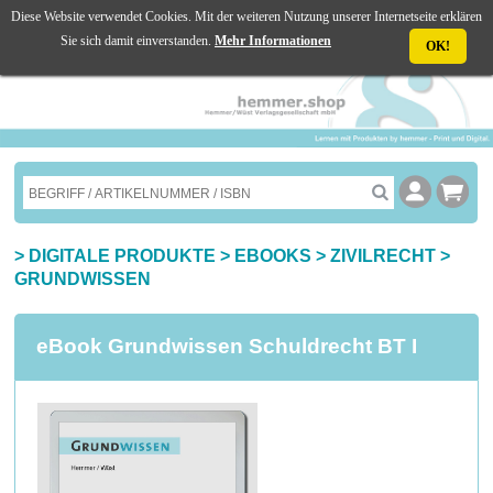
Diese Website verwendet Cookies. Mit der weiteren Nutzung unserer Internetseite erklären
☰ MENU
Sie sich damit einverstanden.
Mehr Informationen
OK!
>
DIGITALE PRODUKTE
>
EBOOKS
>
ZIVILRECHT
>
GRUNDWISSEN
eBook Grundwissen Schuldrecht BT I