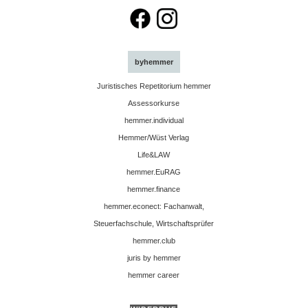
byhemmer
Juristisches Repetitorium hemmer
Assessorkurse
hemmer.individual
Hemmer/Wüst Verlag
Life&LAW
hemmer.EuRAG
hemmer.finance
hemmer.econect: Fachanwalt,
Steuerfachschule, Wirtschaftsprüfer
hemmer.club
juris by hemmer
hemmer career