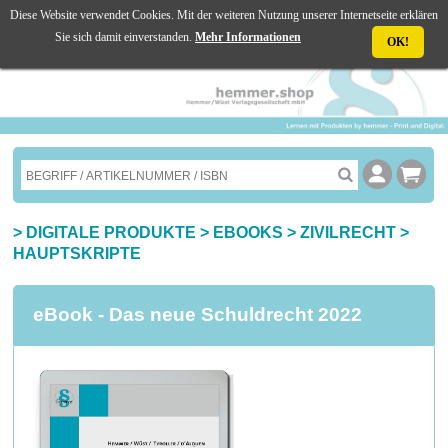
Diese Website verwendet Cookies. Mit der weiteren Nutzung unserer Internetseite erklären
☰ MENU
Sie sich damit einverstanden.
Mehr Informationen
OK!
>
DIGITALE PRODUKTE
>
EBOOKS
>
ZIVILRECHT
>
HAUPTSKRIPTE
eBook - Das neue Schuldrecht 2022