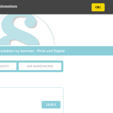
nformationen
OK!
KONTO
IHR WARENKORB
18,80 €