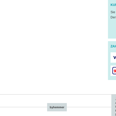
KU
Sie
Der
ZA
byhemmer