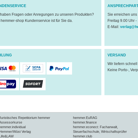
NDENSERVICE
ANSPRECHPAR
 haben Fragen oder Anregungen zu unseren Produkten?
Sie erreichen uns
 hemmer-shop Kundenservice ist für Sie da.
Freitag 9.00 Uhr -
E-Mail:
verlag@h
HLUNG
VERSAND
Wir liefern schnel
Keine Porto-, Ver
Juristisches Repetitorium hemmer
hemmer.EuRAG
Assessorkurse
hemmer.finance
hemmer.individual
hemmer.econect: Fachanwalt,
Hemmer/Wüst Verlag
Steuerfachschule, Wirtschaftsprüfer
Life&LAW
hemmer.club