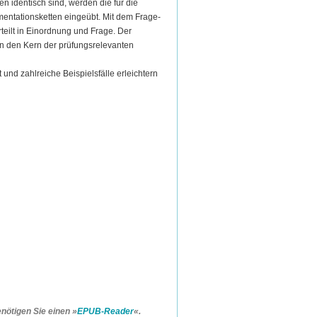
n identisch sind, werden die für die
ntationsketten eingeübt. Mit dem Frage-
teilt in Einordnung und Frage. Der
ann den Kern der prüfungsrelevanten
 und zahlreiche Beispielsfälle erleichtern
ötigen Sie einen »
EPUB-Reader
«.