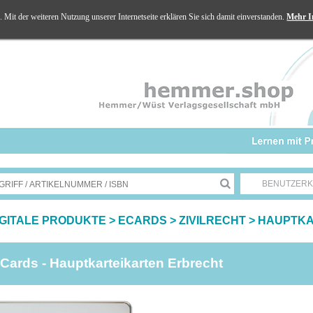
Mit der weiteren Nutzung unserer Internetseite erklären Sie sich damit einverstanden.
Mehr I
BENUTZER
IGITALE PRODUKTE
>
ECARDS
>
ZIVILRECHT
>
HAUPTKA
Cards - Hauptkarteikarten Erbrecht