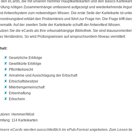
n den eCards, die mit unseren hemmer Hauptkarteikarten und den Basics Karteikarte
rüfung nötigen Zusammenhänge umfassend aufgezeigt und wiederkehrende Argume
nd Antwortsystem zum notwendigen Wissen. Die erste Seite der Karteikarte ist unter
inordnungstext erklärt den Problemkreis und führt zur Frage hin. Die Frage trifft d
hematik. Auf der zweiten Seite der Karteikarte schafft der Antworttext Wissen.
utzen Sie die eCards als Ihre ortsunabhängige Bibliothek. Sie sind klausurorientiert
as Verständnis. So wird Prüfungswissen auf anspruchsvollem Niveau vermittelt.
halt:
Gesetzliche Erbfolge
Gewillkürte Erbfolge
Pflichtteilsrecht
Annahme und Ausschlagung der Erbschaft
Erbschaftsbesitzer
Miterbengemeinschaft
Erbenhaftung
Erbschein
utoren: Hemmer/Wüst
mfang: 114 Karteikarten
nsere eCards werden ausschließlich im ePub-Format angeboten. Zum Lesen ben