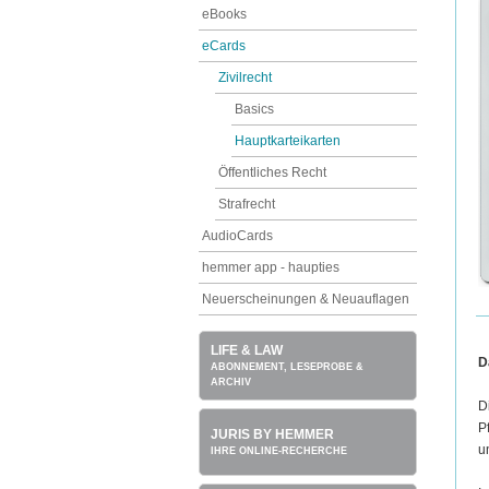
eBooks
eCards
Zivilrecht
Basics
Hauptkarteikarten
Öffentliches Recht
Strafrecht
AudioCards
hemmer app - haupties
Neuerscheinungen & Neuauflagen
LIFE & LAW
D
ABONNEMENT, LESEPROBE &
ARCHIV
D
P
JURIS BY HEMMER
u
IHRE ONLINE-RECHERCHE