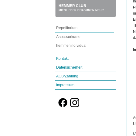
I
HEMMER CLUB
P
MITGLIEDER BEKOMMEN MEHR
u
E
T
Repetitorium
N
Assessorkurse
d
hemmer.individual
In
Kontakt
Datensicherheit
AGB/Zahlung
Impressum
A
U
U