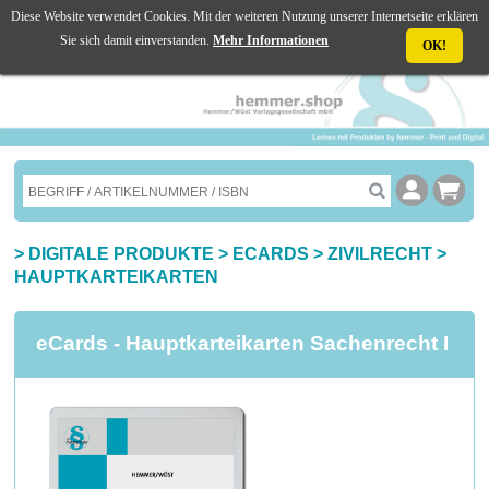
Diese Website verwendet Cookies. Mit der weiteren Nutzung unserer Internetseite erklären
☰ MENU
Sie sich damit einverstanden.
Mehr Informationen
OK!
>
DIGITALE PRODUKTE
>
ECARDS
>
ZIVILRECHT
>
HAUPTKARTEIKARTEN
eCards - Hauptkarteikarten Sachenrecht I