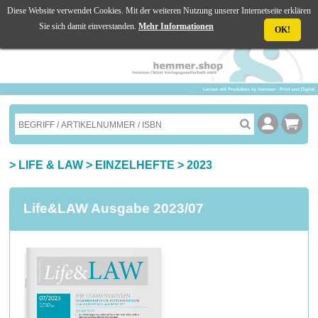
Diese Website verwendet Cookies. Mit der weiteren Nutzung unserer Internetseite erklären
☰ MENU
Sie sich damit einverstanden.
Mehr Informationen
OK!
>
LIFE & LAW
>
EINZELHEFTE
>
2023
Life&LAW Ausgabe 2023/07