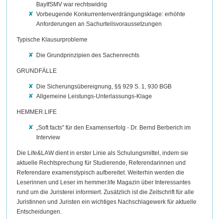
BayIfSMV war rechtswidrig
Vorbeugende Konkurrentenverdrängungsklage: erhöhte
Anforderungen an Sachurteilsvoraussetzungen
Typische Klausurprobleme
Die Grundprinzipien des Sachenrechts
GRUNDFÄLLE
Die Sicherungsübereignung, §§ 929 S. 1, 930 BGB
Allgemeine Leistungs-Unterlassungs-Klage
HEMMER.LIFE
„Soft facts" für den Examenserfolg - Dr. Bernd Berberich im
Interview
Die Life&LAW dient in erster Linie als Schulungsmittel, indem sie
aktuelle Rechtsprechung für Studierende, Referendarinnen und
Referendare examenstypisch aufbereitet. Weiterhin werden die
Leserinnen und Leser im hemmer.life Magazin über Interessantes
rund um die Juristerei informiert. Zusätzlich ist die Zeitschrift für alle
Juristinnen und Juristen ein wichtiges Nachschlagewerk für aktuelle
Entscheidungen.