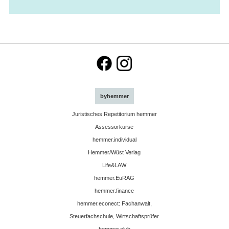
byhemmer
Juristisches Repetitorium hemmer
Assessorkurse
hemmer.individual
Hemmer/Wüst Verlag
Life&LAW
hemmer.EuRAG
hemmer.finance
hemmer.econect: Fachanwalt,
Steuerfachschule, Wirtschaftsprüfer
hemmer.club