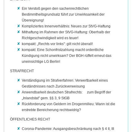
Ein Verstoß gegen den sachenrechtlichen
Bestimmtheitsgrundsatz führt zur Unwirksamkeit der
Übereignung!
Kompliziertes Innenverhältnis: Neues zur StVG-Haftung
Mithaftung im Rahmen der StVG-Haftung: Oberhalb der
Richtgeschwindigkeit wird es teuer!
kompakt: „Rechts vor links": gilt nicht überall!
kompakt: Eine Schonfristzahlung macht ordentliche
Kündigung nicht unwirksam? Der BGH rüffelt erneut das
uneinsichtige LG Berlin!
STRAFRECHT
Verständigung im Strafverfahren: Verwertbarkeit eines
Geständnisses nach Zurückverweisung
Anwendbarkeit deutschen Strafrechts: zum Begriff der
„Inlandstat" gem. §§ 3, 9 StGB
Rückforderung von Geldern im Drogenmilieu: Wann ist die
erstrebte Bereicherung rechtswidrig?
ÖFFENTLICHES RECHT
Corona-Pandemie: Ausgangsbeschränkung nach § 4 II, III