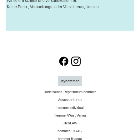
Wir liefern schnell und versandkostenfrei.
Keine Porto-, Verpackungs- oder Versicherungskosten.
byhemmer
Juristisches Repetitorium hemmer
Assessorkurse
hemmer.individual
Hemmer/Wüst Verlag
Life&LAW
hemmer.EuRAG
hemmer.finance