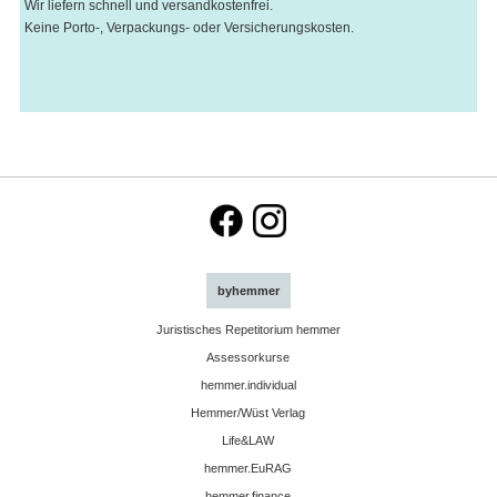
Wir liefern schnell und versandkostenfrei.
Keine Porto-, Verpackungs- oder Versicherungskosten.
byhemmer
Juristisches Repetitorium hemmer
Assessorkurse
hemmer.individual
Hemmer/Wüst Verlag
Life&LAW
hemmer.EuRAG
hemmer.finance