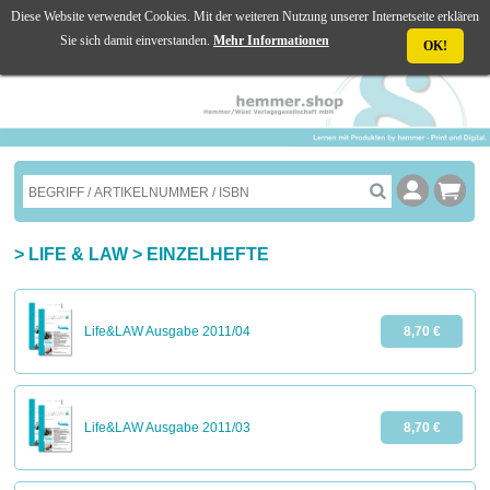
Diese Website verwendet Cookies. Mit der weiteren Nutzung unserer Internetseite erklären
☰ MENU
Sie sich damit einverstanden.
Mehr Informationen
OK!
>
LIFE & LAW
>
EINZELHEFTE
Life&LAW Ausgabe 2011/04
8,70 €
Life&LAW Ausgabe 2011/03
8,70 €