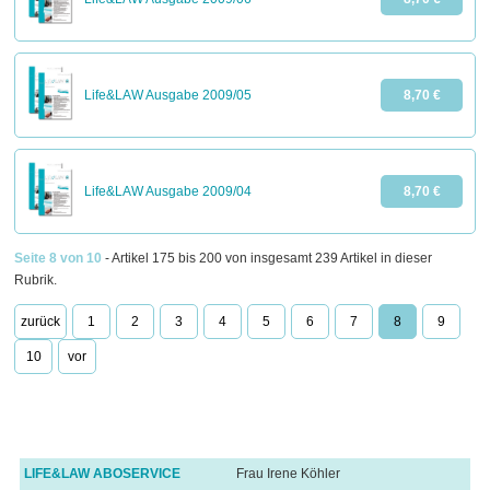
Life&LAW Ausgabe 2009/05
8,70 €
Life&LAW Ausgabe 2009/04
8,70 €
Seite 8 von 10
- Artikel 175 bis 200 von insgesamt 239 Artikel in dieser
Rubrik.
zurück
1
2
3
4
5
6
7
8
9
10
vor
LIFE&LAW ABOSERVICE
Frau Irene Köhler