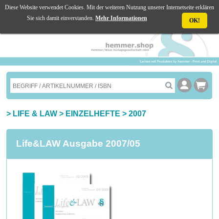
Diese Website verwendet Cookies. Mit der weiteren Nutzung unserer Internetseite erklären
☰ MENU
Sie sich damit einverstanden.
Mehr Informationen
OK!
>
LIFE & LAW
>
EINZELHEFTE
>
2007
Life&LAW Ausgabe 2007/05