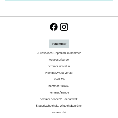
byhemmer
Juristisches Repetitorium hemmer
Assessorkurse
hemmer.individual
Hemmer/Wüst Verlag
Life&LAW
hemmer.EuRAG
hemmer.finance
hemmer.econect: Fachanwalt,
Steuerfachschule, Wirtschaftsprüfer
hemmer.club