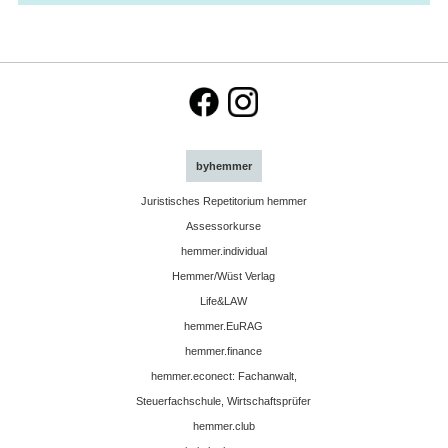
byhemmer
Juristisches Repetitorium hemmer
Assessorkurse
hemmer.individual
Hemmer/Wüst Verlag
Life&LAW
hemmer.EuRAG
hemmer.finance
hemmer.econect: Fachanwalt,
Steuerfachschule, Wirtschaftsprüfer
hemmer.club