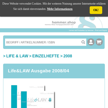
Diese Website verwendet Cookies. Mit der weiteren Nutzung unserer Internetseite erklären
☰ MENU
Sie sich damit einverstanden.
Mehr Informationen
OK!
>
LIFE & LAW
>
EINZELHEFTE
>
2008
Life&LAW Ausgabe 2008/04