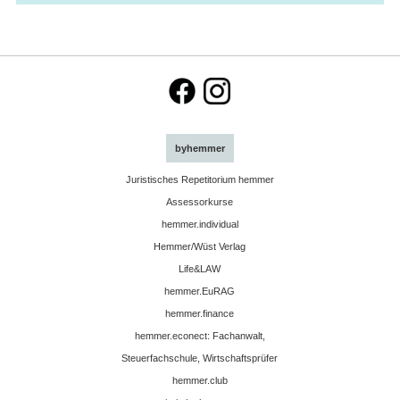
byhemmer
Juristisches Repetitorium hemmer
Assessorkurse
hemmer.individual
Hemmer/Wüst Verlag
Life&LAW
hemmer.EuRAG
hemmer.finance
hemmer.econect: Fachanwalt,
Steuerfachschule, Wirtschaftsprüfer
hemmer.club