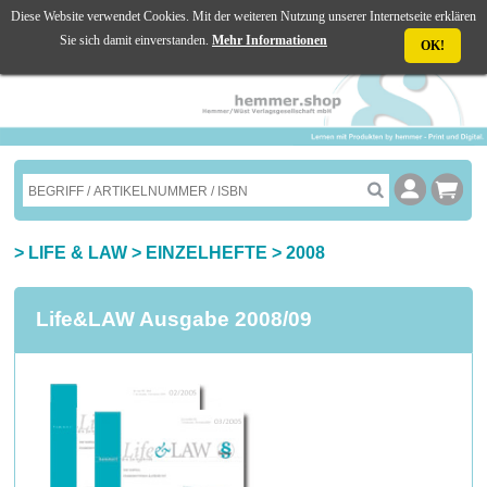
Diese Website verwendet Cookies. Mit der weiteren Nutzung unserer Internetseite erklären
☰ MENU
Sie sich damit einverstanden.
Mehr Informationen
OK!
>
LIFE & LAW
>
EINZELHEFTE
>
2008
Life&LAW Ausgabe 2008/09