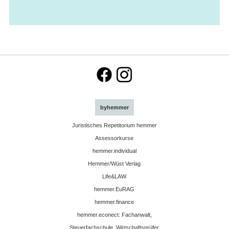
byhemmer
Juristisches Repetitorium hemmer
Assessorkurse
hemmer.individual
Hemmer/Wüst Verlag
Life&LAW
hemmer.EuRAG
hemmer.finance
hemmer.econect: Fachanwalt,
Steuerfachschule, Wirtschaftsprüfer