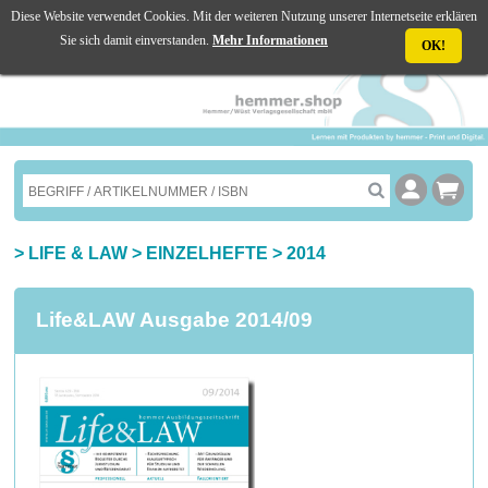
Diese Website verwendet Cookies. Mit der weiteren Nutzung unserer Internetseite erklären
☰ MENU
Sie sich damit einverstanden.
Mehr Informationen
OK!
>
LIFE & LAW
>
EINZELHEFTE
>
2014
Life&LAW Ausgabe 2014/09