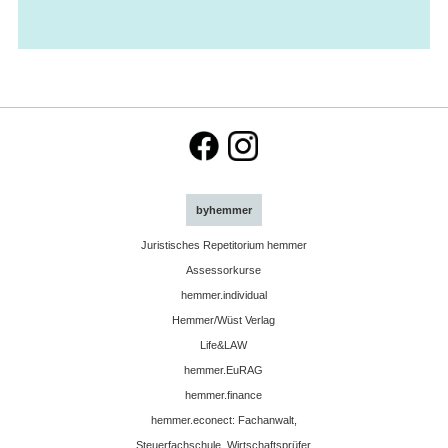
byhemmer
Juristisches Repetitorium hemmer
Assessorkurse
hemmer.individual
Hemmer/Wüst Verlag
Life&LAW
hemmer.EuRAG
hemmer.finance
hemmer.econect: Fachanwalt,
Steuerfachschule, Wirtschaftsprüfer