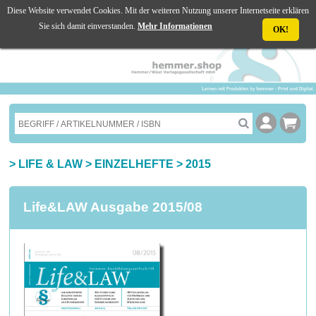
Diese Website verwendet Cookies. Mit der weiteren Nutzung unserer Internetseite erklären
☰ MENU
Sie sich damit einverstanden.
Mehr Informationen
OK!
>
LIFE & LAW
>
EINZELHEFTE
>
2015
Life&LAW Ausgabe 2015/08