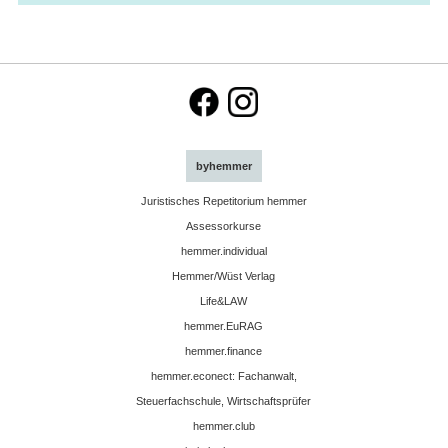
byhemmer
Juristisches Repetitorium hemmer
Assessorkurse
hemmer.individual
Hemmer/Wüst Verlag
Life&LAW
hemmer.EuRAG
hemmer.finance
hemmer.econect: Fachanwalt,
Steuerfachschule, Wirtschaftsprüfer
hemmer.club