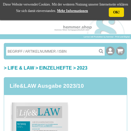
Diese Website verwendet Cookies. Mit der weiteren Nutzung unserer Internetseite erklären
☰ MENU
Sie sich damit einverstanden.
Mehr Informationen
OK!
>
LIFE & LAW
>
EINZELHEFTE
>
2023
Life&LAW Ausgabe 2023/10