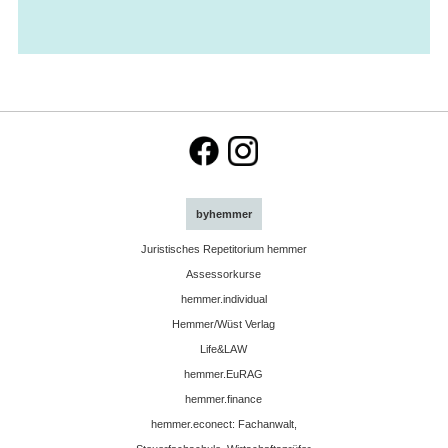
byhemmer
Juristisches Repetitorium hemmer
Assessorkurse
hemmer.individual
Hemmer/Wüst Verlag
Life&LAW
hemmer.EuRAG
hemmer.finance
hemmer.econect: Fachanwalt,