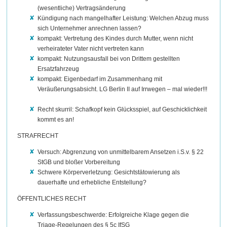
(wesentliche) Vertragsänderung
Kündigung nach mangelhafter Leistung: Welchen Abzug muss
sich Unternehmer anrechnen lassen?
kompakt: Vertretung des Kindes durch Mutter, wenn nicht
verheirateter Vater nicht vertreten kann
kompakt: Nutzungsausfall bei von Drittem gestellten
Ersatzfahrzeug
kompakt: Eigenbedarf im Zusammenhang mit
Veräußerungsabsicht. LG Berlin II auf Irrwegen – mal wieder!!!
Recht skurril: Schafkopf kein Glücksspiel, auf Geschicklichkeit
kommt es an!
STRAFRECHT
Versuch: Abgrenzung von unmittelbarem Ansetzen i.S.v. § 22
StGB und bloßer Vorbereitung
Schwere Körperverletzung: Gesichtstätowierung als
dauerhafte und erhebliche Entstellung?
ÖFFENTLICHES RECHT
Verfassungsbeschwerde: Erfolgreiche Klage gegen die
Triage-Regelungen des § 5c IfSG