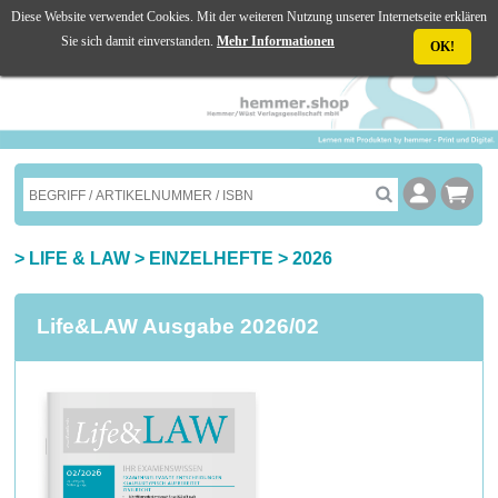
Diese Website verwendet Cookies. Mit der weiteren Nutzung unserer Internetseite erklären
☰ MENU
Sie sich damit einverstanden.
Mehr Informationen
OK!
>
LIFE & LAW
>
EINZELHEFTE
>
2026
Life&LAW Ausgabe 2026/02